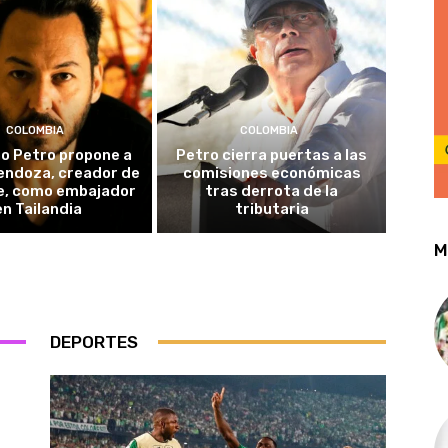
COLOMBIA
COLOMBIA
o Petro propone a
Petro cierra puertas a las
endoza, creador de
comisiones económicas
e, como embajador
tras derrota de la
en Tailandia
tributaria
M
DEPORTES