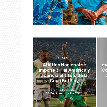
DEPORTES
Atlético Nacional se
ma
impone 3-1 al América y
Co
acaricia el título de la
Copa BetPlay
Katerine Granados
-
13 De Diciembre De 2024