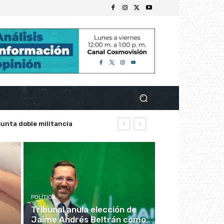
unta doble militancia
POLÍTICA
Tribunal anula elección de
Jaime Andrés Beltrán como