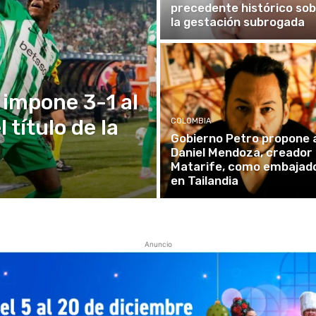
precedente histórico so
la gestación subrogada
 impone 3-1 al
 título de la
COLOMBIA
Gobierno Petro propone 
Daniel Mendoza, creador
Matarife, como embajad
en Tailandia
Anuncio