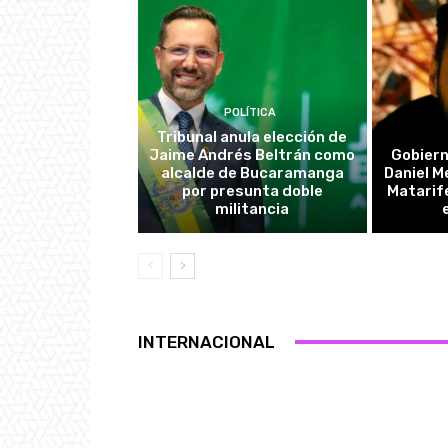
POLÍTICA
Tribunal anula elección de
Jaime Andrés Beltrán como
Gobiern
alcalde de Bucaramanga
Daniel M
por presunta doble
Matarif
militancia
INTERNACIONAL