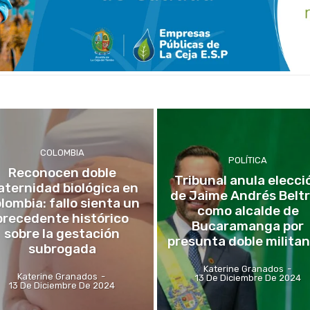
COLOMBIA
POLÍTICA
Reconocen doble
Tribunal anula elecci
ternidad biológica en
de Jaime Andrés Belt
lombia: fallo sienta un
como alcalde de
precedente histórico
Bucaramanga por
sobre la gestación
presunta doble militan
subrogada
Katerine Granados
-
Katerine Granados
-
13 De Diciembre De 2024
13 De Diciembre De 2024