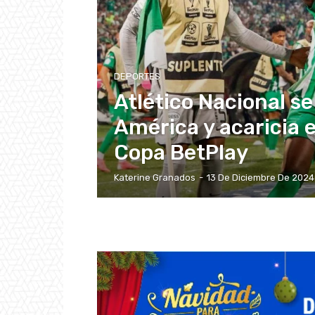
DEPORTES
Atlético Nacional se
América y acaricia el
Copa BetPlay
Katerine Granados
-
13 De Diciembre De 2024