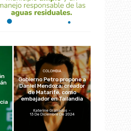
COLOMBIA
ón
Gobierno Petro propone a
rán
Daniel Mendoza, creador
de Matarife, como
embajador en Tailandia
cia
Katerine Granados
-
13 De Diciembre De 2024