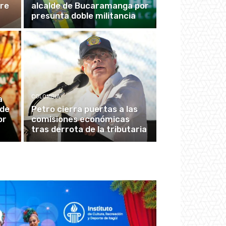
bre
alcalde de Bucaramanga por
presunta doble militancia
COLOMBIA
a
 de
Petro cierra puertas a las
or
comisiones económicas
tras derrota de la tributaria