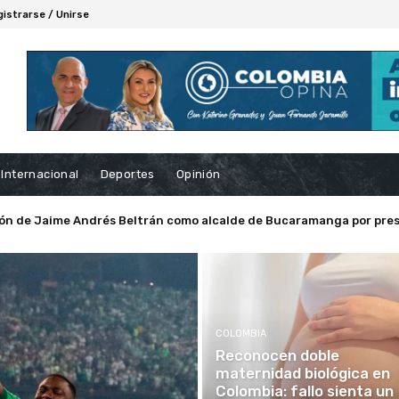
gistrarse / Unirse
Internacional
Deportes
Opinión
ión de Jaime Andrés Beltrán como alcalde de Bucaramanga por pres
COLOMBIA
Reconocen doble
maternidad biológica en
Colombia: fallo sienta un