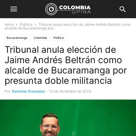
Inicio
Política
Tribunal anula elección de Jaime Andrés Beltrán como
alcalde de Bucaramanga por...
Bucaramanga
Colombia
Política
Tribunal anula elección de
Jaime Andrés Beltrán como
alcalde de Bucaramanga por
presunta doble militancia
Por
Katerine Granados
-
13 de diciembre de 2024