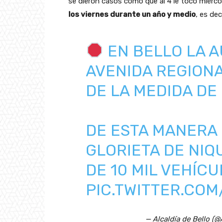
se dieron casos como que al 4 le tocó miérc
los viernes durante un año y medio
, es de
EN BELLO LA A
AVENIDA REGION
DE LA MEDIDA DE
DE ESTA MANERA 
GLORIETA DE NIQ
DE 10 MIL VEHÍCU
PIC.TWITTER.CO
— Alcaldía de Bello (@