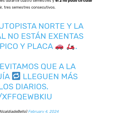
oles durante cuatro semestres y
el 2 no pudo circular
cir, tres semestres consecutivos.
UTOPISTA NORTE Y LA
AL NO ESTÁN EXENTAS
 PICO Y PLACA
.
EVITAMOS QUE A LA
UÍA
LLEGUEN MÁS
LOS DIARIOS.
M/XFFQEWBKIU
AlcaldiadeBello)
February 4, 2024