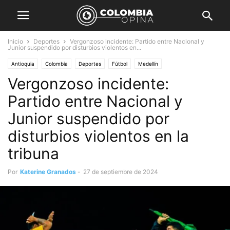
Inicio
Deportes
Vergonzoso incidente: Partido entre Nacional y
Junior suspendido por disturbios violentos en...
Antioquia
Colombia
Deportes
Fútbol
Medellín
Vergonzoso incidente:
Partido entre Nacional y
Junior suspendido por
disturbios violentos en la
tribuna
Por
Katerine Granados
-
27 de septiembre de 2024