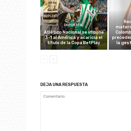
Re
DEPORTES
matern
Atlético Nacional se impone
Colombi
3-1 al América y acaricia el
preceden
título de la Copa BetPlay
la ges
DEJA UNA RESPUESTA