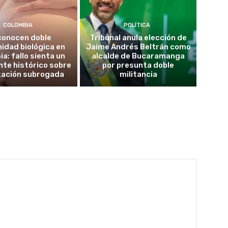
COLOMBIA
POLÍTICA
conocen doble
Tribunal anula elección de
idad biológica en
Jaime Andrés Beltrán como
a: fallo sienta un
alcalde de Bucaramanga
te histórico sobre
por presunta doble
tación subrogada
militancia