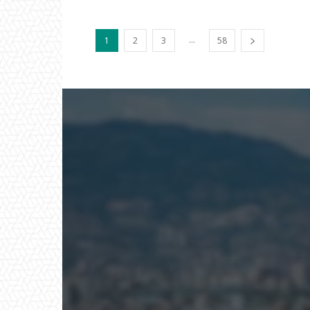
...
1
2
3
58