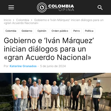
Inicio
Colombia
Gobierno e ‘Iván Márquez’ inician diálogos para un
«gran Acuerdo Nacional»
Colombia
Gobierno
Opinión
Orden público
Petro
Política
Gobierno e ‘Iván Márquez’
Seguridad
inician diálogos para un
«gran Acuerdo Nacional»
Por
Katerine Granados
-
5 de junio de 2024