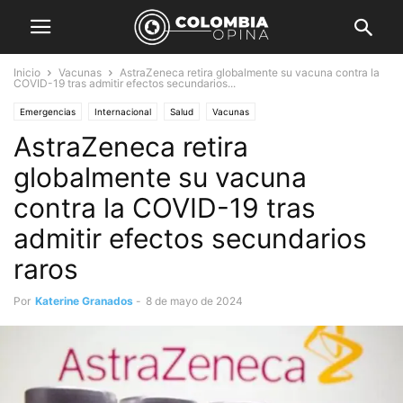
Inicio
Vacunas
AstraZeneca retira globalmente su vacuna contra la
COVID-19 tras admitir efectos secundarios...
Emergencias
Internacional
Salud
Vacunas
AstraZeneca retira
globalmente su vacuna
contra la COVID-19 tras
admitir efectos secundarios
raros
Por
Katerine Granados
-
8 de mayo de 2024