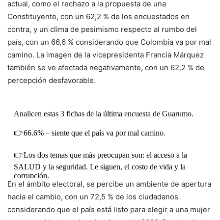
actual, como el rechazo a la propuesta de una
Constituyente, con un 62,2 % de los encuestados en
contra, y un clima de pesimismo respecto al rumbo del
país, con un 66,6 % considerando que Colombia va por mal
camino. La imagen de la vicepresidenta Francia Márquez
también se ve afectada negativamente, con un 62,2 % de
percepción desfavorable.
Analicen estas 3 fichas de la última encuesta de Guarumo.
👉66.6% – siente que el país va por mal camino.
👉Los dos temas que más preocupan son: el acceso a la
SALUD y la seguridad. Le siguen, el costo de vida y la
corrupción.
En el ámbito electoral, se percibe un ambiente de apertura
👉62.2% – no está de acuerdo con la Constituyente
hacia el cambio, con un 72,5 % de los ciudadanos
pic.twitter.com/J5XhJSbWhV
considerando que el país está listo para elegir a una mujer