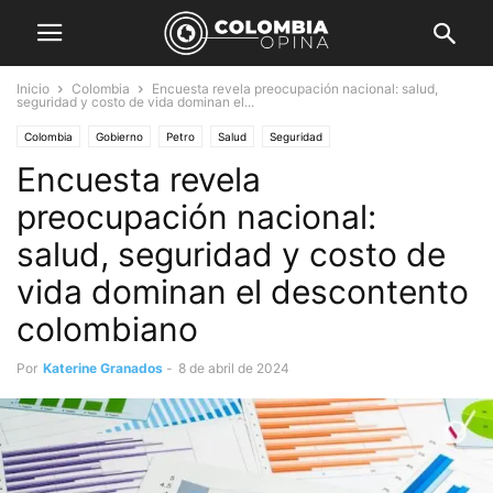
Inicio
Colombia
Encuesta revela preocupación nacional: salud,
seguridad y costo de vida dominan el...
Colombia
Gobierno
Petro
Salud
Seguridad
Encuesta revela
preocupación nacional:
salud, seguridad y costo de
vida dominan el descontento
colombiano
Por
Katerine Granados
-
8 de abril de 2024