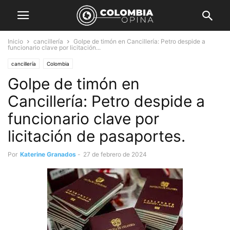
Inicio
cancillería
Golpe de timón en Cancillería: Petro despide a
funcionario clave por licitación...
cancillería
Colombia
Golpe de timón en
Cancillería: Petro despide a
funcionario clave por
licitación de pasaportes.
Por
Katerine Granados
-
27 de febrero de 2024