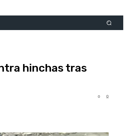
ntra hinchas tras
0
0