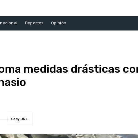
rnacional
Deportes
Opinión
toma medidas drásticas co
nasio
Copy URL