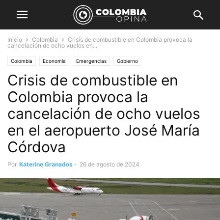
Inicio
Colombia
Crisis de combustible en Colombia provoca la
cancelación de ocho vuelos en...
Colombia
Economía
Emergencias
Gobierno
Crisis de combustible en
Colombia provoca la
cancelación de ocho vuelos
en el aeropuerto José María
Córdova
Por
Katerine Granados
-
26 de agosto de 2024