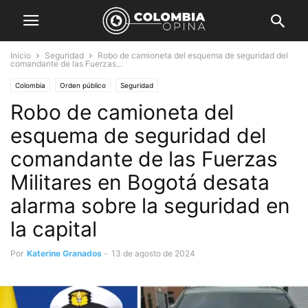
Inicio
Seguridad
Robo de camioneta del esquema de seguridad del
comandante de las Fuerzas...
Colombia
Orden público
Seguridad
Robo de camioneta del
esquema de seguridad del
comandante de las Fuerzas
Militares en Bogotá desata
alarma sobre la seguridad en
la capital
Por
Katerine Granados
-
13 de agosto de 2024