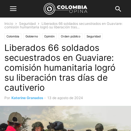
Inicio
Seguridad
Liberados 66 soldados secuestrados en Guaviare:
comisión humanitaria logró su liberación tras...
Colombia
Gobierno
Opinión
Orden público
Seguridad
Liberados 66 soldados
secuestrados en Guaviare:
comisión humanitaria logró
su liberación tras días de
cautiverio
Por
Katerine Granados
-
13 de agosto de 2024