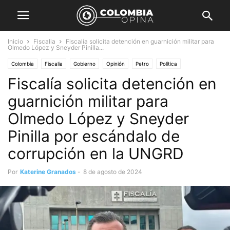
Inicio
Fiscalia
Fiscalía solicita detención en guarnición militar para
Olmedo López y Sneyder Pinilla...
Colombia
Fiscalia
Gobierno
Opinión
Petro
Política
Fiscalía solicita detención en
guarnición militar para
Olmedo López y Sneyder
Pinilla por escándalo de
corrupción en la UNGRD
Por
Katerine Granados
-
8 de agosto de 2024