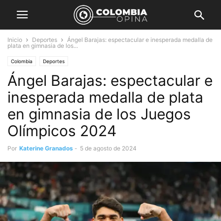
Inicio
Deportes
Ángel Barajas: espectacular e inesperada medalla de
plata en gimnasia de los...
Colombia
Deportes
Ángel Barajas: espectacular e
inesperada medalla de plata
en gimnasia de los Juegos
Olímpicos 2024
Por
Katerine Granados
-
5 de agosto de 2024