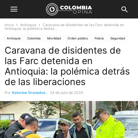
Inicio
Antioquia
Caravana de disidentes de las Farc detenida en
Antioquia: la polémica detrás...
Antioquia
Colombia
Movilidad
Orden público
Policía
Seguridad
Caravana de disidentes de
las Farc detenida en
Antioquia: la polémica detrás
de las liberaciones
Por
Katerine Granados
-
24 de julio de 2024