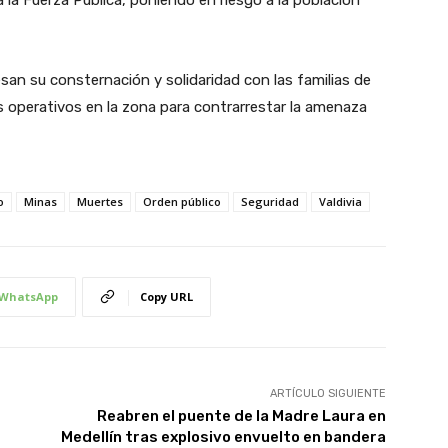
a la Fuerza Pública, poniendo en riesgo a la población
san su consternación y solidaridad con las familias de
os operativos en la zona para contrarrestar la amenaza
o
Minas
Muertes
Orden público
Seguridad
Valdivia
WhatsApp
Copy URL
ARTÍCULO SIGUIENTE
Reabren el puente de la Madre Laura en
Medellín tras explosivo envuelto en bandera