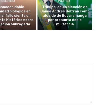
COLOMBIA
POLÍTICA
conocen doble
Tribunal anula elección de
idad biológica en
Jaime Andrés Beltrán como
a: fallo sienta un
alcalde de Bucaramanga
te histórico sobre
por presunta doble
tación subrogada
militancia