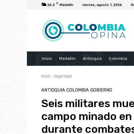
C
26.2
Medellín
viernes, agosto 7, 2026
R
Inicio
Medellín
Antioquia
Colombia
Inicio
Seguridad
ANTIOQUIA
COLOMBIA
GOBIERNO
Seis militares mue
campo minado en V
durante combates 