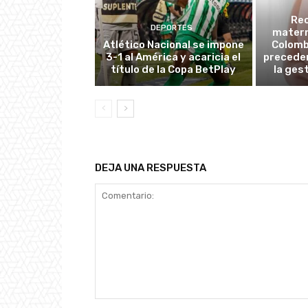
Re
DEPORTES
matern
Atlético Nacional se impone
Colombi
3-1 al América y acaricia el
preceden
título de la Copa BetPlay
la ges
DEJA UNA RESPUESTA
Comentario: