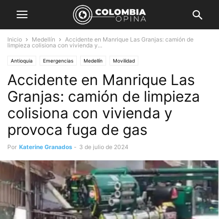
Inicio
Medellín
Accidente en Manrique Las Granjas: camión de
limpieza colisiona con vivienda y...
Antioquia
Emergencias
Medellín
Movilidad
Accidente en Manrique Las
Granjas: camión de limpieza
colisiona con vivienda y
provoca fuga de gas
Por
Katerine Granados
-
3 de julio de 2024