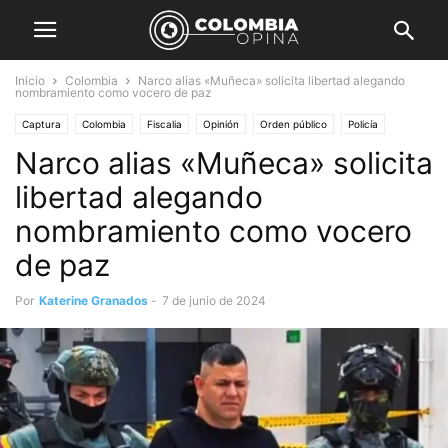
Inicio
Colombia
Narco alias «Muñeca» solicita libertad alegando
nombramiento como vocero de paz
Captura
Colombia
Fiscalia
Opinión
Orden público
Policía
Narco alias «Muñeca» solicita
Seguridad
libertad alegando
nombramiento como vocero
de paz
Por
Katerine Granados
-
7 de junio de 2024