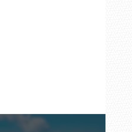
*
co:*