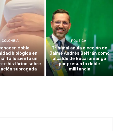
COLOMBIA
POLÍTICA
conocen doble
Tribunal anula elección de
idad biológica en
Jaime Andrés Beltrán como
a: fallo sienta un
alcalde de Bucaramanga
te histórico sobre
por presunta doble
tación subrogada
militancia