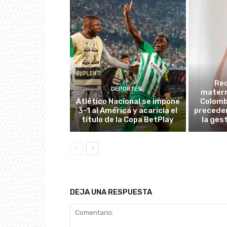
Re
DEPORTES
matern
Atlético Nacional se impone
Colombi
3-1 al América y acaricia el
preceden
título de la Copa BetPlay
la ges
DEJA UNA RESPUESTA