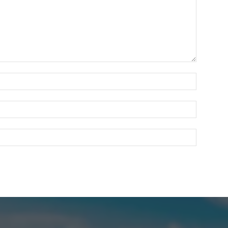
Nombre:
Correo
electróni
Sitio
web: