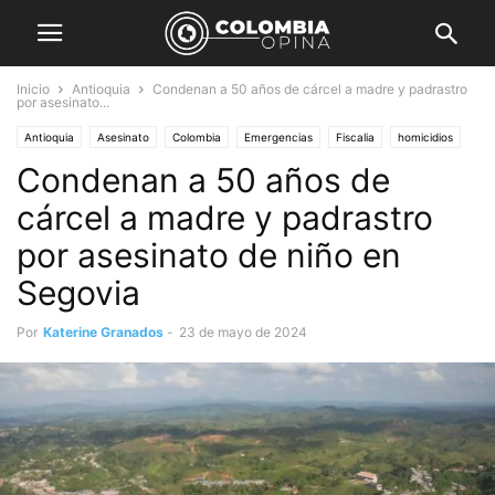
Inicio
Antioquia
Condenan a 50 años de cárcel a madre y padrastro
por asesinato...
Antioquia
Asesinato
Colombia
Emergencias
Fiscalia
homicidios
Condenan a 50 años de
Opinión
Orden público
Seguridad
cárcel a madre y padrastro
por asesinato de niño en
Segovia
Por
Katerine Granados
-
23 de mayo de 2024