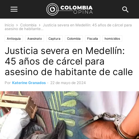
Inicio
Colombia
Justicia severa en Medellín: 45 años de cárcel para
asesino de habitante...
Antioquia
Asesinato
Captura
Colombia
Fiscalia
homicidios
Justicia severa en Medellín:
Medellín
Seguridad
45 años de cárcel para
asesino de habitante de calle
Por
Katerine Granados
-
22 de mayo de 2024