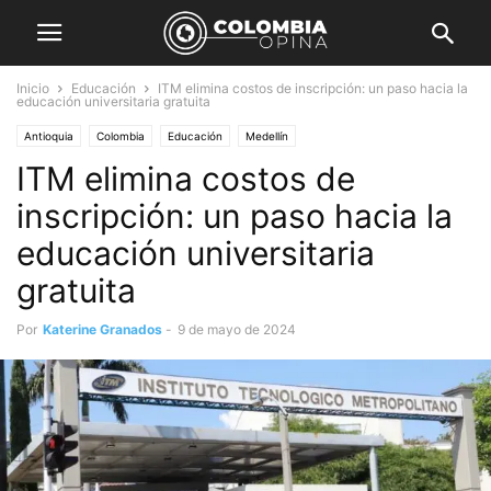
Inicio
Educación
ITM elimina costos de inscripción: un paso hacia la
educación universitaria gratuita
Antioquia
Colombia
Educación
Medellín
ITM elimina costos de
inscripción: un paso hacia la
educación universitaria
gratuita
Por
Katerine Granados
-
9 de mayo de 2024