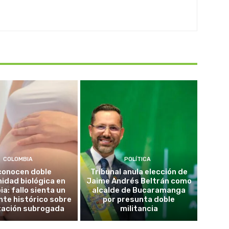
COLOMBIA
POLÍTICA
conocen doble
Tribunal anula elección de
idad biológica en
Jaime Andrés Beltrán como
a: fallo sienta un
alcalde de Bucaramanga
te histórico sobre
por presunta doble
tación subrogada
militancia