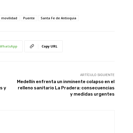
movilidad
Puente
Santa Fe de Antioquia
WhatsApp
Copy URL
ARTÍCULO SIGUIENTE
Medellín enfrenta un inminente colapso en el
s y
relleno sanitario La Pradera: consecuencias
y medidas urgentes