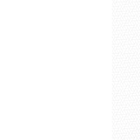
*
co:*