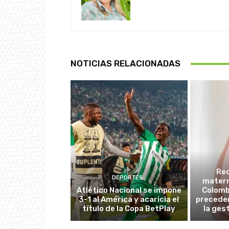
NOTICIAS RELACIONADAS
Re
DEPORTES
matern
Atlético Nacional se impone
Colombi
3-1 al América y acaricia el
preceden
título de la Copa BetPlay
la ges