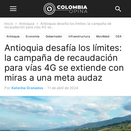
Inicio
Antioquia
Antioquia desafía los límites: la campaña de
recaudación para vías 4G se...
Antioquia
Economía
Gobernador
Infraestructura
Movilidad
OEA
Antioquia desafía los límites:
Opinión
Política
la campaña de recaudación
para vías 4G se extiende con
miras a una meta audaz
Por
Katerine Granados
-
11 de abril de 2024