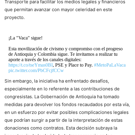
Transporte para facilitar los medios legales y financieros
que permitan avanzar con mayor celeridad en este
proyecto.
¡La "Vaca" sigue!
Esta movilización de civismo y compromiso con el progreso
de Antioquia y Colombia sigue. Te invitamos a realizar tu
aporte a través de los canales digitales:
https://t.co/tseYmas0BI
, PSE y Place to Pay.
#MetoPaLaVaca
pic.twitter.com/PbCFcjfCCw
Sin embargo, la iniciativa ha enfrentado desafíos,
— Gobernación de Antioquia (@GobAntioquia)
April 11,
especialmente en lo referente a las contribuciones de
2024
congresistas. La Gobernación de Antioquia ha tomado
medidas para devolver los fondos recaudados por esta vía,
en un esfuerzo por evitar posibles complicaciones legales
que podrían surgir a partir de la interpretación de estas
donaciones como contratos. Esta decisión subraya la