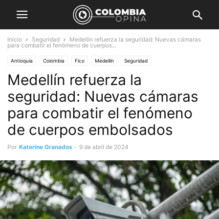
Inicio
Seguridad
Medellín refuerza la seguridad: Nuevas cámaras
para combatir el fenómeno de cuerpos...
Antioquia
Colombia
Fico
Medellín
Seguridad
Medellín refuerza la
seguridad: Nuevas cámaras
para combatir el fenómeno
de cuerpos embolsados
Por
Katerine Granados
-
9 de abril de 2024