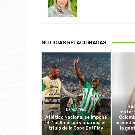
NOTICIAS RELACIONADAS
Re
DEPORTES
matern
Atlético Nacional se impone
Colombi
3-1 al América y acaricia el
preceden
título de la Copa BetPlay
la ges