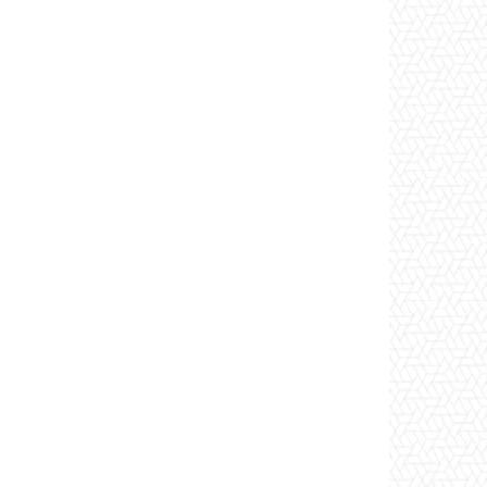
*
co:*