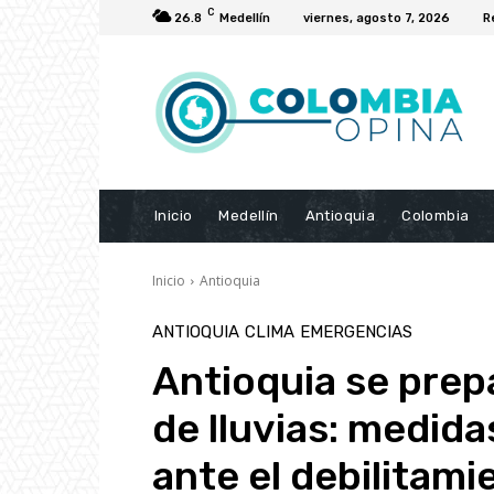
C
26.8
Medellín
viernes, agosto 7, 2026
R
Inicio
Medellín
Antioquia
Colombia
Inicio
Antioquia
ANTIOQUIA
CLIMA
EMERGENCIAS
Antioquia se prep
de lluvias: medid
ante el debilitami