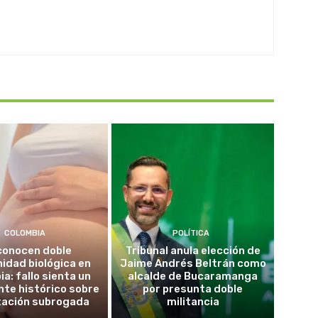
COLOMBIA
POLÍTICA
conocen doble
Tribunal anula elección de
idad biológica en
Jaime Andrés Beltrán como
a: fallo sienta un
alcalde de Bucaramanga
te histórico sobre
por presunta doble
tación subrogada
militancia