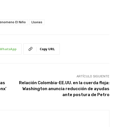
enomeno El Niño
Lluvias
WhatsApp
Copy URL
ARTÍCULO SIGUIENTE
sas
Relación Colombia-EE.UU. en la cuerda floja:
onx’
Washington anuncia reducción de ayudas
ante postura de Petro