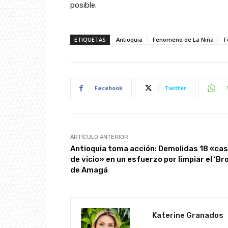
posible.
ETIQUETAS
Antioquia
Fenomeno de La Niña
F
Facebook
Twitter
ARTÍCULO ANTERIOR
Antioquia toma acción: Demolidas 18 «ca
de vicio» en un esfuerzo por limpiar el ‘Br
de Amagá
Katerine Granados