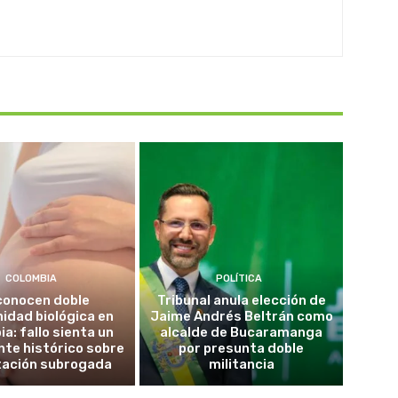
COLOMBIA
POLÍTICA
conocen doble
Tribunal anula elección de
idad biológica en
Jaime Andrés Beltrán como
a: fallo sienta un
alcalde de Bucaramanga
te histórico sobre
por presunta doble
tación subrogada
militancia