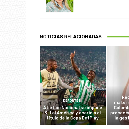
NOTICIAS RELACIONADAS
Re
DEPORTES
matern
Atlético Nacional se impone
Colombi
3-1 al América y acaricia el
preceden
título de la Copa BetPlay
la ges