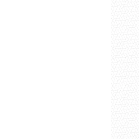
*
co:*