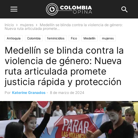
Inicio
mujeres
Medellín se blinda contra la violencia de género:
Nueva ruta articulada promete...
Antioquia
Colombia
feminicidios
Fico
Medellín
mujeres
Medellín se blinda contra la
violencia de género: Nueva
ruta articulada promete
justicia rápida y protección
Por
Katerine Granados
-
8 de marzo de 2024