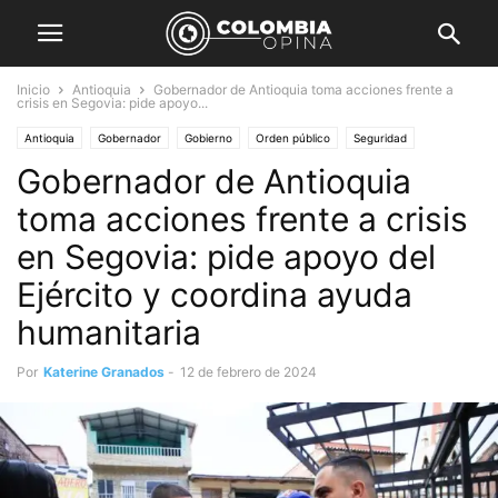
Inicio
Antioquia
Gobernador de Antioquia toma acciones frente a
crisis en Segovia: pide apoyo...
Antioquia
Gobernador
Gobierno
Orden público
Seguridad
Gobernador de Antioquia
toma acciones frente a crisis
en Segovia: pide apoyo del
Ejército y coordina ayuda
humanitaria
Por
Katerine Granados
-
12 de febrero de 2024