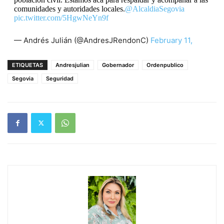
comunidades y autoridades locales.
@AlcaldiaSegovia
pic.twitter.com/5HgwNeYn9f
— Andrés Julián (@AndresJRendonC)
February 11,
2024
ETIQUETAS
Andresjulian
Gobernador
Ordenpublico
Segovia
Seguridad