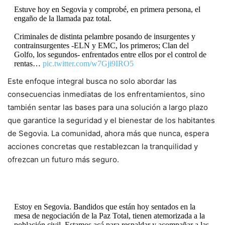
Estuve hoy en Segovia y comprobé, en primera persona, el
engaño de la llamada paz total.
Criminales de distinta pelambre posando de insurgentes y
contrainsurgentes -ELN y EMC, los primeros; Clan del
Golfo, los segundos- enfrentados entre ellos por el control de
rentas…
pic.twitter.com/w7Gji9IRO5
Este enfoque integral busca no solo abordar las
— Andrés Julián (@AndresJRendonC)
February 11,
consecuencias inmediatas de los enfrentamientos, sino
2024
también sentar las bases para una solución a largo plazo
que garantice la seguridad y el bienestar de los habitantes
de Segovia. La comunidad, ahora más que nunca, espera
acciones concretas que restablezcan la tranquilidad y
ofrezcan un futuro más seguro.
Estoy en Segovia. Bandidos que están hoy sentados en la
mesa de negociación de la Paz Total, tienen atemorizada a la
población civil. Estamos acá para respaldar y acompañar a las