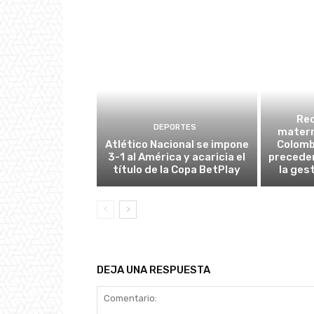
Re
DEPORTES
matern
Atlético Nacional se impone
Colombi
3-1 al América y acaricia el
preceden
título de la Copa BetPlay
la ges
DEJA UNA RESPUESTA