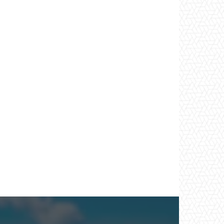
*
co:*