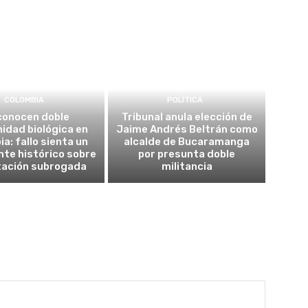
COLOMBIA
POLÍTICA
conocen doble
Tribunal anula elección de
idad biológica en
Jaime Andrés Beltrán como
a: fallo sienta un
alcalde de Bucaramanga
te histórico sobre
por presunta doble
tación subrogada
militancia