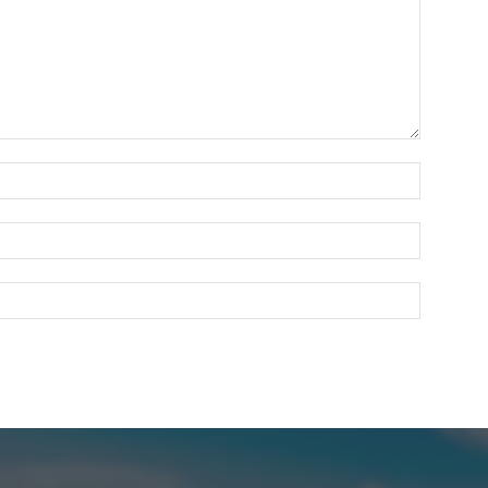
Nombre:
Correo
electróni
Sitio
web: