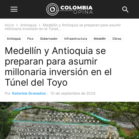
Inicio
Antioquia
Medellín y Antioquia se preparan para asumir
millonaria inversión en el Túnel...
Antioquia
Fico
Gobernador
Infraestructura
Medellín
Obras
Medellín y Antioquia se
Política
preparan para asumir
millonaria inversión en el
Túnel del Toyo
Por
Katerine Granados
-
10 de septiembre de 2024