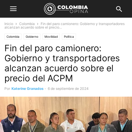
Inicio
Colombia
Fin del paro camionero: Gobierno y transportadores
alcanzan acuerdo sobre el precio...
Colombia
Gobierno
Movilidad
Política
Fin del paro camionero:
Gobierno y transportadores
alcanzan acuerdo sobre el
precio del ACPM
Por
Katerine Granados
-
6 de septiembre de 2024