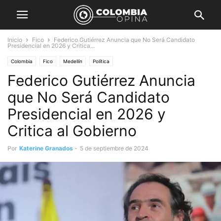
Inicio
Fico
Federico Gutiérrez Anuncia que No Será Candidato
Presidencial en 2026 y Critica...
Colombia
Fico
Medellín
Política
Federico Gutiérrez Anuncia
que No Será Candidato
Presidencial en 2026 y
Critica al Gobierno
Por
Katerine Granados
-
5 de septiembre de 2024