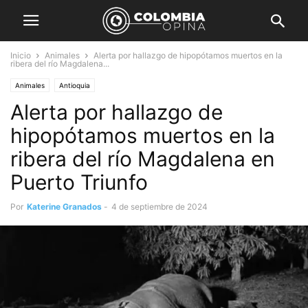
Inicio
Animales
Alerta por hallazgo de hipopótamos muertos en la
ribera del río Magdalena...
Animales
Antioquia
Alerta por hallazgo de
hipopótamos muertos en la
ribera del río Magdalena en
Puerto Triunfo
Por
Katerine Granados
-
4 de septiembre de 2024