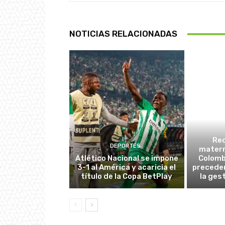
NOTICIAS RELACIONADAS
Re
DEPORTES
matern
Atlético Nacional se impone
Colombi
3-1 al América y acaricia el
preceden
título de la Copa BetPlay
la ges