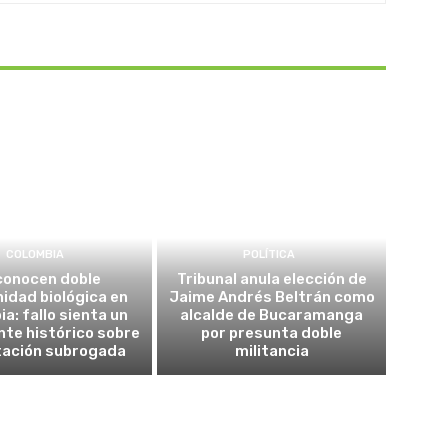
COLOMBIA
POLÍTICA
conocen doble
Tribunal anula elección de
idad biológica en
Jaime Andrés Beltrán como
a: fallo sienta un
alcalde de Bucaramanga
te histórico sobre
por presunta doble
tación subrogada
militancia