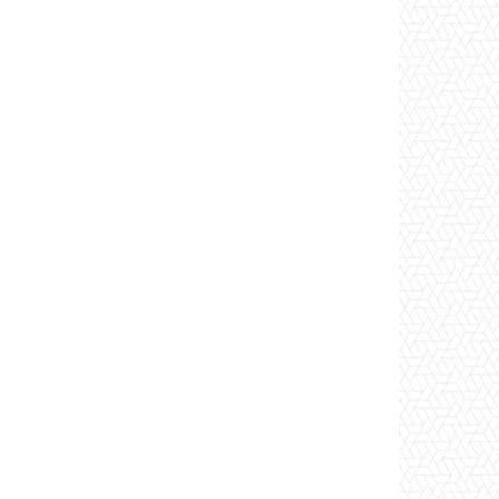
*
co:*