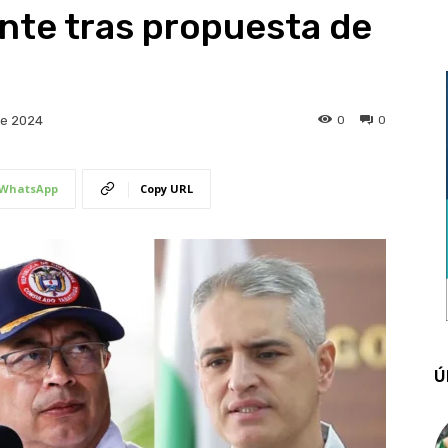
nte tras propuesta de
0
0
de 2024
WhatsApp
Copy URL
Ú