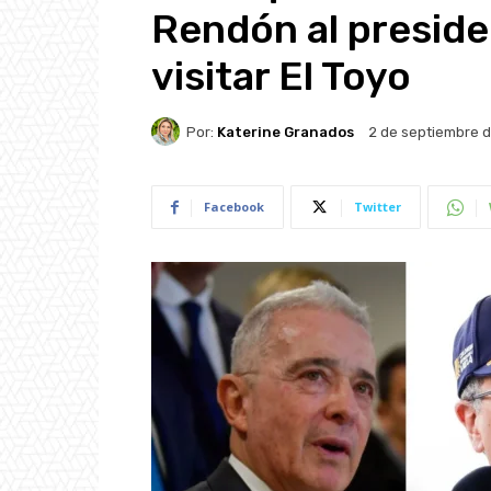
Rendón al preside
visitar El Toyo
Por:
Katerine Granados
2 de septiembre 
Facebook
Twitter