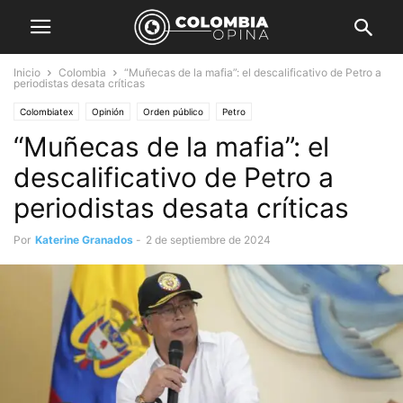
Inicio
Colombia
“Muñecas de la mafia”: el descalificativo de Petro a
periodistas desata críticas
Colombiatex
Opinión
Orden público
Petro
“Muñecas de la mafia”: el
descalificativo de Petro a
periodistas desata críticas
Por
Katerine Granados
-
2 de septiembre de 2024