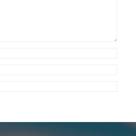
Nombre:
Correo
electróni
Sitio
web: