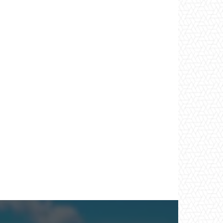
*
co:*