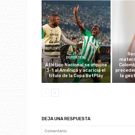
Re
DEPORTES
matern
Atlético Nacional se impone
Colombi
3-1 al América y acaricia el
preceden
título de la Copa BetPlay
la ges
DEJA UNA RESPUESTA