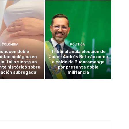
COLOMBIA
POLÍTICA
conocen doble
Tribunal anula elección de
idad biológica en
Jaime Andrés Beltrán como
a: fallo sienta un
alcalde de Bucaramanga
te histórico sobre
por presunta doble
tación subrogada
militancia