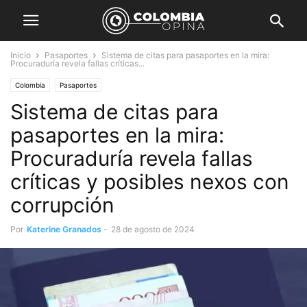
Inicio
Pasaportes
Sistema de citas para pasaportes en la mira:
Procuraduría revela fallas críticas...
Colombia
Pasaportes
Sistema de citas para
pasaportes en la mira:
Procuraduría revela fallas
críticas y posibles nexos con
corrupción
Por
Katerine Granados
-
28 de agosto de 2024