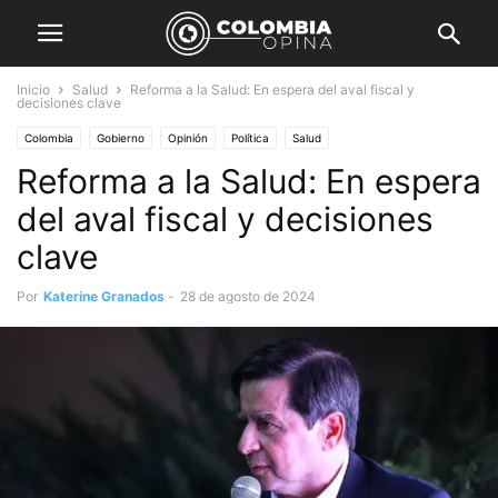
Inicio
Salud
Reforma a la Salud: En espera del aval fiscal y
decisiones clave
Colombia
Gobierno
Opinión
Política
Salud
Reforma a la Salud: En espera
del aval fiscal y decisiones
clave
Por
Katerine Granados
-
28 de agosto de 2024