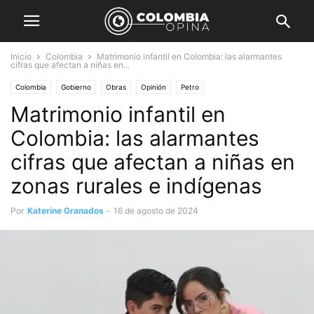
Inicio
Colombia
Matrimonio infantil en Colombia: las alarmantes
cifras que afectan a niñas en...
Colombia
Gobierno
Obras
Opinión
Petro
Matrimonio infantil en
Colombia: las alarmantes
cifras que afectan a niñas en
zonas rurales e indígenas
Por
Katerine Granados
-
16 de agosto de 2024