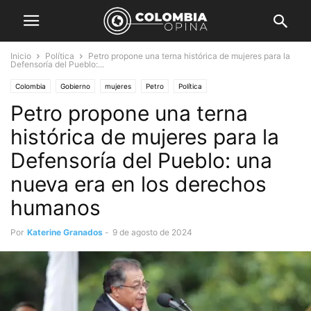
Inicio
Política
Petro propone una terna histórica de mujeres para la
Defensoría del Pueblo:...
Colombia
Gobierno
mujeres
Petro
Política
Petro propone una terna
histórica de mujeres para la
Defensoría del Pueblo: una
nueva era en los derechos
humanos
Por
Katerine Granados
-
9 de agosto de 2024