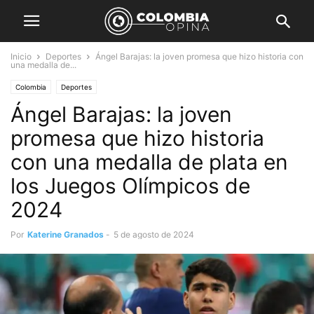
Inicio
Deportes
Ángel Barajas: la joven promesa que hizo historia con
una medalla de...
Colombia
Deportes
Ángel Barajas: la joven
promesa que hizo historia
con una medalla de plata en
los Juegos Olímpicos de
2024
Por
Katerine Granados
-
5 de agosto de 2024