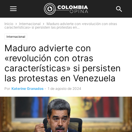
Inicio
Internacional
Maduro advierte con «revolución con otras
características» si persisten las protestas en...
Internacional
Maduro advierte con
«revolución con otras
características» si persisten
las protestas en Venezuela
Por
Katerine Granados
-
1 de agosto de 2024