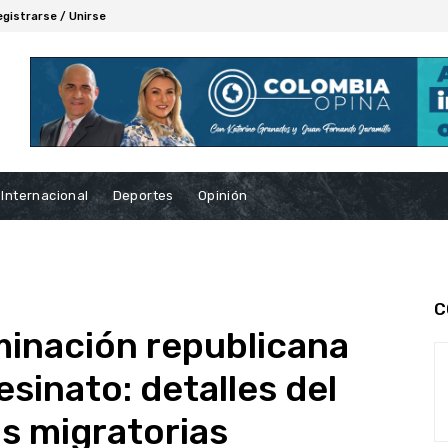
egistrarse / Unirse
Internacional
Deportes
Opinión
C
inación republicana
esinato: detalles del
as migratorias