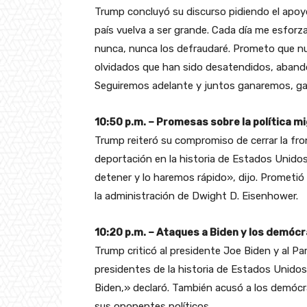
Trump concluyó su discurso pidiendo el apo
país vuelva a ser grande. Cada día me esforz
nunca, nunca los defraudaré. Prometo que nu
olvidados que han sido desatendidos, aband
Seguiremos adelante y juntos ganaremos, g
10:50 p.m. – Promesas sobre la política m
Trump reiteró su compromiso de cerrar la fro
deportación en la historia de Estados Unidos
detener y lo haremos rápido», dijo. Prometi
la administración de Dwight D. Eisenhower.
10:20 p.m. – Ataques a Biden y los demóc
Trump criticó al presidente Joe Biden y al P
presidentes de la historia de Estados Unid
Biden,» declaró. También acusó a los demócra
sus oponentes políticos.