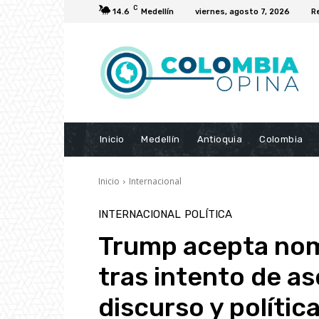
C
14.6
Medellín
viernes, agosto 7, 2026
R
Inicio
Medellín
Antioquia
Colombia
Inicio
Internacional
INTERNACIONAL
POLÍTICA
Trump acepta nom
tras intento de as
discurso y polític