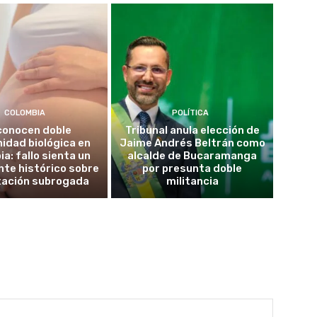
COLOMBIA
POLÍTICA
conocen doble
Tribunal anula elección de
idad biológica en
Jaime Andrés Beltrán como
a: fallo sienta un
alcalde de Bucaramanga
te histórico sobre
por presunta doble
tación subrogada
militancia