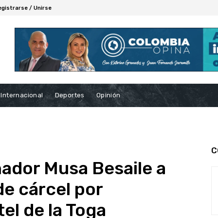
egistrarse / Unirse
Internacional
Deportes
Opinión
C
ador Musa Besaile a
de cárcel por
el de la Toga