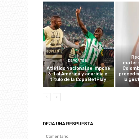
Re
DEPORTES
matern
Atlético Nacional se impone
Colombi
3-1 al América y acaricia el
preceden
título de la Copa BetPlay
la ges
DEJA UNA RESPUESTA