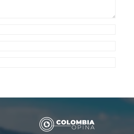
Nombre:
Correo
electróni
Sitio
web: