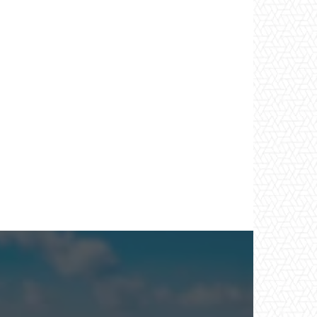
*
co:*