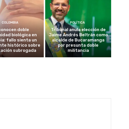
COLOMBIA
POLÍTICA
conocen doble
Tribunal anula elección de
idad biológica en
Jaime Andrés Beltrán como
a: fallo sienta un
alcalde de Bucaramanga
te histórico sobre
por presunta doble
tación subrogada
militancia