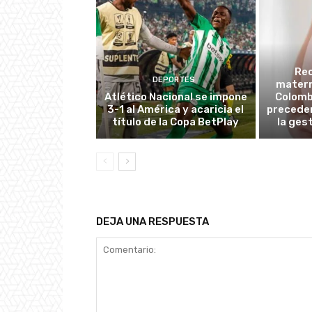
Re
DEPORTES
matern
Atlético Nacional se impone
Colombi
3-1 al América y acaricia el
preceden
título de la Copa BetPlay
la ges
DEJA UNA RESPUESTA