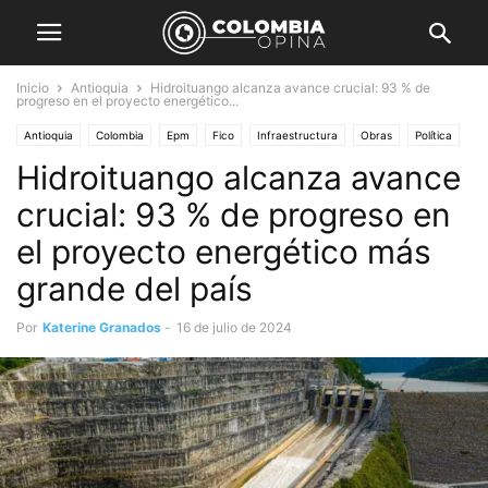
Inicio
Antioquia
Hidroituango alcanza avance crucial: 93 % de
progreso en el proyecto energético...
Antioquia
Colombia
Epm
Fico
Infraestructura
Obras
Política
Hidroituango alcanza avance
crucial: 93 % de progreso en
el proyecto energético más
grande del país
Por
Katerine Granados
-
16 de julio de 2024