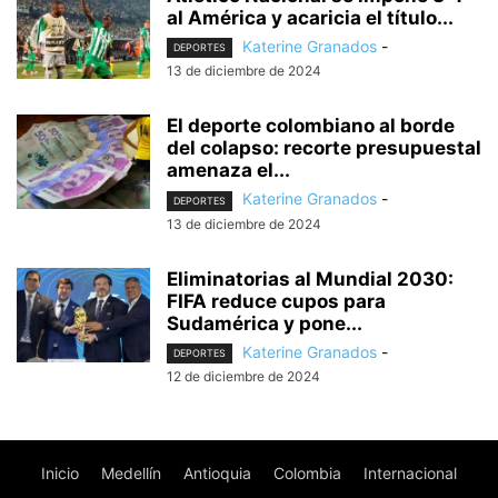
al América y acaricia el título...
Katerine Granados
-
DEPORTES
13 de diciembre de 2024
El deporte colombiano al borde
del colapso: recorte presupuestal
amenaza el...
Katerine Granados
-
DEPORTES
13 de diciembre de 2024
Eliminatorias al Mundial 2030:
FIFA reduce cupos para
Sudamérica y pone...
Katerine Granados
-
DEPORTES
12 de diciembre de 2024
Inicio
Medellín
Antioquia
Colombia
Internacional