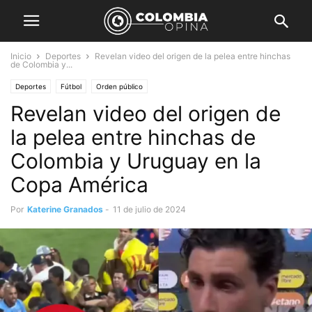
Inicio
Deportes
Revelan video del origen de la pelea entre hinchas
de Colombia y...
Deportes
Fútbol
Orden público
Revelan video del origen de
la pelea entre hinchas de
Colombia y Uruguay en la
Copa América
Por
Katerine Granados
-
11 de julio de 2024